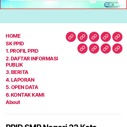
HOME
HOME
SK
1.
2.
3.
SK PPID
PPID
PROFIL
DAFTAR
BER
1. PROFIL PPID
4.
5.
6.
Abo
PPID
INFORM
2. DAFTAR INFORMASI
LAPORAN
OPEN
KONTAK
PUBLIK
PUBLIK
DATA
KAMI
3. BERITA
4. LAPORAN
5. OPEN DATA
6. KONTAK KAMI
About