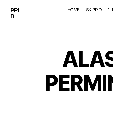
PPI
HOME
SK PPID
1.
D
ALA
PERMI