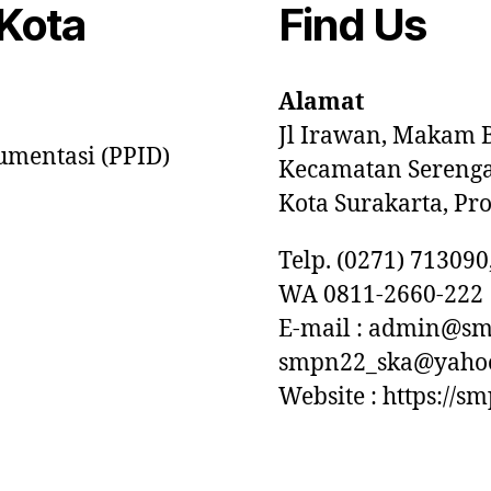
Kota
Find Us
Alamat
Jl Irawan, Makam B
umentasi (PPID)
Kecamatan Sereng
Kota Surakarta, Pr
Telp. (0271) 713090
WA 0811-2660-222
E-mail : admin@sm
smpn22_ska@yahoo
Website : https://s