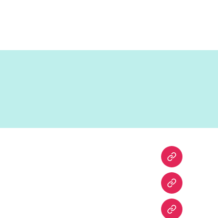
HOME
SK
PPID
1.