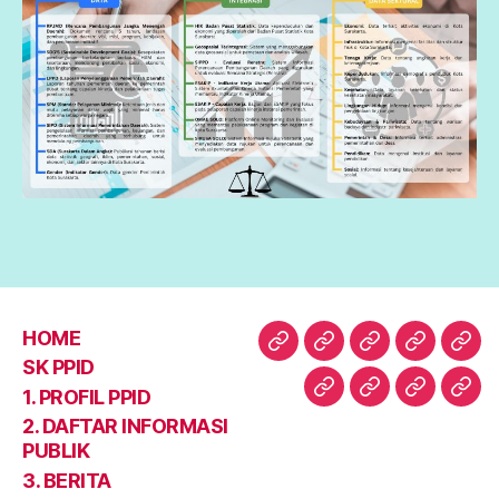
HOME
HOME
SK
1.
2.
3.
SK PPID
PPID
PROFIL
DAFTAR
BER
1. PROFIL PPID
4.
5.
6.
Abo
PPID
INFORM
2. DAFTAR INFORMASI
LAPORAN
OPEN
KONTAK
PUBLIK
PUBLIK
DATA
KAMI
3. BERITA