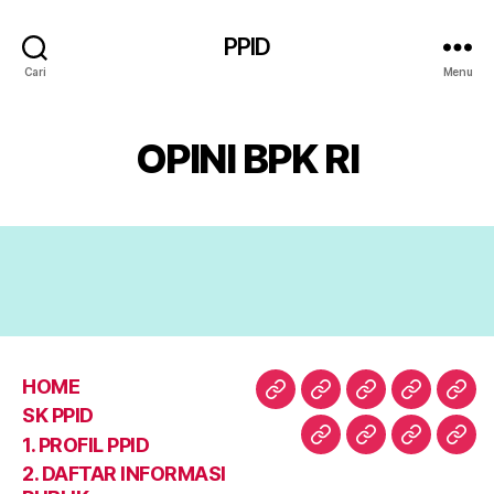
PPID
Cari
Menu
OPINI BPK RI
HOME
HOME
SK
1.
2.
3.
SK PPID
PPID
PROFIL
DAFTAR
BER
1. PROFIL PPID
4.
5.
6.
Abo
PPID
INFORM
2. DAFTAR INFORMASI
LAPORAN
OPEN
KONTAK
PUBLIK