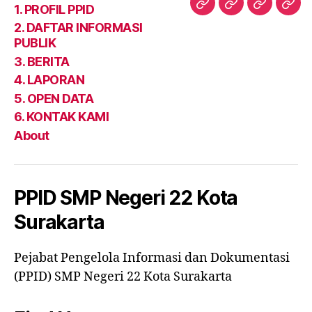
PPID
PROFIL
DAFTAR
BER
1. PROFIL PPID
4.
5.
6.
Abo
PPID
INFORM
2. DAFTAR INFORMASI
LAPORAN
OPEN
KONTAK
PUBLIK
PUBLIK
DATA
KAMI
3. BERITA
4. LAPORAN
5. OPEN DATA
6. KONTAK KAMI
About
PPID SMP Negeri 22 Kota
Surakarta
Pejabat Pengelola Informasi dan Dokumentasi
(PPID) SMP Negeri 22 Kota Surakarta