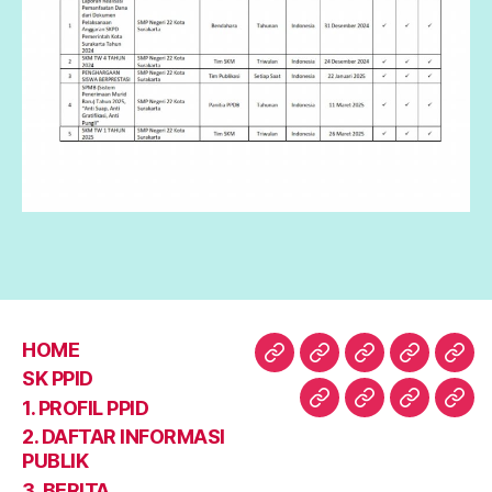
HOME
HOME
SK
1.
2.
3.
SK PPID
PPID
PROFIL
DAFTAR
BER
1. PROFIL PPID
4.
5.
6.
Abo
PPID
INFORM
2. DAFTAR INFORMASI
LAPORAN
OPEN
KONTAK
PUBLIK
PUBLIK
DATA
KAMI
3. BERITA