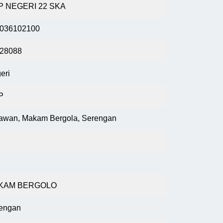
P NEGERI 22 SKA
036102100
28088
eri
P
Irawan, Makam Bergola, Serengan
KAM BERGOLO
engan