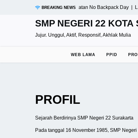
Skip
 22 Kota Surakarta Gelar Kegiatan No Backpack Day |
Latih
BREAKING NEWS
to
content
SMP NEGERI 22 KOTA
Jujur. Unggul, Aktif, Responsif, Akhlak Mulia
WEB LAMA
PPID
PRO
PROFIL
Sejarah Berdirinya SMP Negeri 22 Surakarta
Pada tanggal 16 November 1985, SMP Negeri 