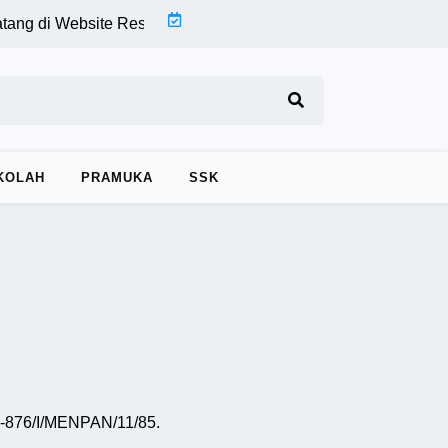
 di Website Resmi |
SMP Negeri 22 Kota Surakarta Gelar Keg
KOLAH
PRAMUKA
SSK
B-876/I/MENPAN/11/85.