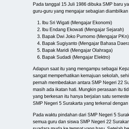
Pada tanggal 15 Juli 1986 dibuka SMP baru ya
guru-guru yang mengajar sebagian diambilkan d
Ibu Sri Wigati (Mengajar Ekonomi)
Ibu Endang Ekowati (Mengajar Sejarah)
Bapak Dwi Joko Purnomo (Mengajar PKn)
Bapak Sugiyanto (Mengajar Bahasa Daer
Bapak Maridi (Mengajar Olahraga)
Bapak Sudadi (Mengajar Elektro)
Adapun saat itu yang mengampu sebagai Kepala
sangat memperhatikan kemajuan sekolah, sehin
pernah membedakan antara SMP Negeri 22 Sur
masih ada ikatan hati. Mungkin perasaan itu t
yang berkesan itu hanya berjalan satu semest
SMP Negeri 5 Surakarta yang terkenal dengan
Pada waktu pindahan dari SMP Negeri 5 Suraka
semua guru dan siswa SMP Negeri 22 Surakarta
suadara muda ke tempat yang baru. Setelah be