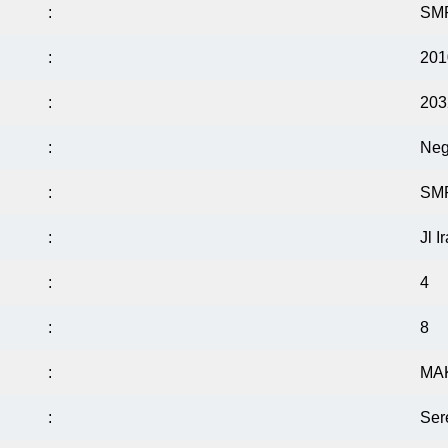
:
SM
:
201
:
203
:
Neg
:
SM
:
Jl 
:
4
:
8
:
MA
:
Ser