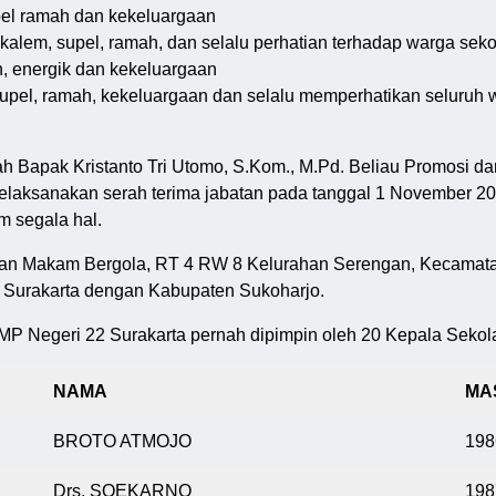
pel ramah dan kekeluargaan
u kalem, supel, ramah, dan selalu perhatian terhadap warga seko
, energik dan kekeluargaan
 supel, ramah, kekeluargaan dan selalu memperhatikan seluruh 
 Bapak Kristanto Tri Utomo, S.Kom., M.Pd. Beliau Promosi da
laksanakan serah terima jabatan pada tanggal 1 November 2022.
m segala hal.
rawan Makam Bergola, RT 4 RW 8 Kelurahan Serengan, Kecamata
a Surakarta dengan Kabupaten Sukoharjo.
MP Negeri 22 Surakarta pernah dipimpin oleh 20 Kepala Sekola
NAMA
MA
BROTO ATMOJO
198
Drs. SOEKARNO
198