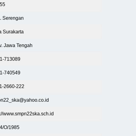
55
. Serengan
a Surakarta
v. Jawa Tengah
1-713089
1-740549
1-2660-222
n22_ska@yahoo.co.id
p://www.smpn22ska.sch.id
4/O/1985