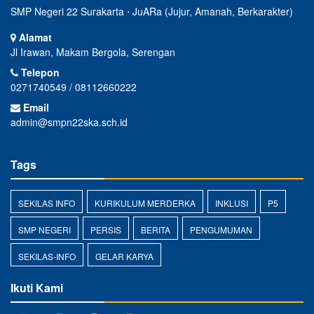
SMP Negeri 22 Surakarta ⋅ JuARa (Jujur, Amanah, Berkarakter)
Alamat
Jl Irawan, Makam Bergola, Serengan
Telepon
0271740549 / 08112660222
Email
admin@smpn22ska.sch.id
Tags
SEKILAS INFO
KURIKULUM MERDERKA
INKLUSI
P5
SMP NEGERI
PERSIS
BERITA
PENGUMUMAN
SEKILAS-INFO
GELAR KARYA
Ikuti Kami